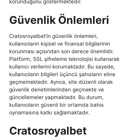
korunduğunu göstermektedir.
Güvenlik Önlemleri
Cratosroyalbet’in güvenlik önlemleri,
kullanıcıların kişisel ve finansal bilgilerinin
korunması açısından son derece önemlidir.
Platform, SSL şifreleme teknolojisi kullanarak
kullanıcı verilerini korumaktadır. Bu sayede,
kullanıcıların bilgileri üçüncü şahısların eline
geçmemektedir. Ayrıca, site düzenli olarak
güvenlik denetimlerinden geçmekte ve
güncellemeler yapmaktadır. Bu durum,
kullanıcıların güvenli bir ortamda bahis
oynamasına katkı sağlamaktadır.
Cratosroyalbet