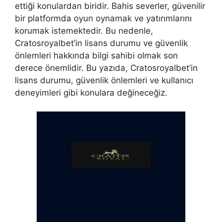
ettiği konulardan biridir. Bahis severler, güvenilir
bir platformda oyun oynamak ve yatırımlarını
korumak istemektedir. Bu nedenle,
Cratosroyalbet’in lisans durumu ve güvenlik
önlemleri hakkında bilgi sahibi olmak son
derece önemlidir. Bu yazıda, Cratosroyalbet’in
lisans durumu, güvenlik önlemleri ve kullanıcı
deneyimleri gibi konulara değineceğiz.