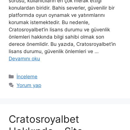
sorusu, kullanıcıların en çok merak ettiği
konulardan biridir. Bahis severler, güvenilir bir
platformda oyun oynamak ve yatırımlarını
korumak istemektedir. Bu nedenle,
Cratosroyalbet’in lisans durumu ve güvenlik
önlemleri hakkında bilgi sahibi olmak son
derece önemlidir. Bu yazıda, Cratosroyalbet’in
lisans durumu, güvenlik önlemleri ve …
Devamını oku
Kategoriler
İnceleme
Yorum yap
Cratosroyalbet