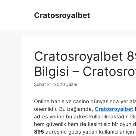
İçeriğe
atla
Cratosroyalbet
Cratosroyalbet 8
Bilgisi – Cratosr
Şubat 21, 2026
yazar
Online bahis ve casino dünyasında yer ala
önemlidir. Bu bağlamda,
Cratosroyalbet
adres yerine bu adres kullanılmaktadır. Gü
hem güvenlik hem de kesintisiz bir oyun d
895
adresine geçiş yapan kullanıcılar içi