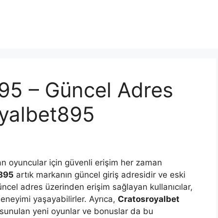
95 – Güncel Adres
oyalbet895
n oyuncular için güvenli erişim her zaman
895
artık markanın güncel giriş adresidir ve eski
ncel adres üzerinden erişim sağlayan kullanıcılar,
eneyimi yaşayabilirler. Ayrıca,
Cratosroyalbet
n sunulan yeni oyunlar ve bonuslar da bu