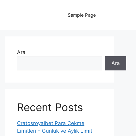
Sample Page
Ara
Ara
Recent Posts
Cratosroyalbet Para Çekme
Limitleri – Günlük ve Aylık Limit