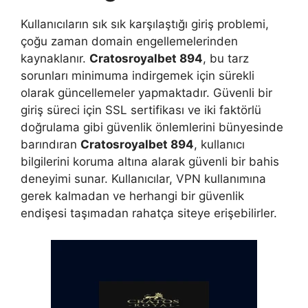
Kullanıcıların sık sık karşılaştığı giriş problemi,
çoğu zaman domain engellemelerinden
kaynaklanır.
Cratosroyalbet 894
, bu tarz
sorunları minimuma indirgemek için sürekli
olarak güncellemeler yapmaktadır. Güvenli bir
giriş süreci için SSL sertifikası ve iki faktörlü
doğrulama gibi güvenlik önlemlerini bünyesinde
barındıran
Cratosroyalbet 894
, kullanıcı
bilgilerini koruma altına alarak güvenli bir bahis
deneyimi sunar. Kullanıcılar, VPN kullanımına
gerek kalmadan ve herhangi bir güvenlik
endişesi taşımadan rahatça siteye erişebilirler.