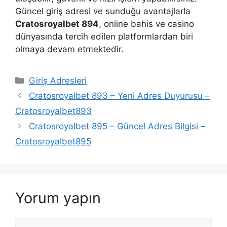
Güncel giriş adresi ve sunduğu avantajlarla
Cratosroyalbet 894
, online bahis ve casino
dünyasında tercih edilen platformlardan biri
olmaya devam etmektedir.
Kategoriler
Giriş Adresleri
Cratosroyalbet 893 – Yeni Adres Duyurusu –
Cratosroyalbet893
Cratosroyalbet 895 – Güncel Adres Bilgisi –
Cratosroyalbet895
Yorum yapın
Yorum