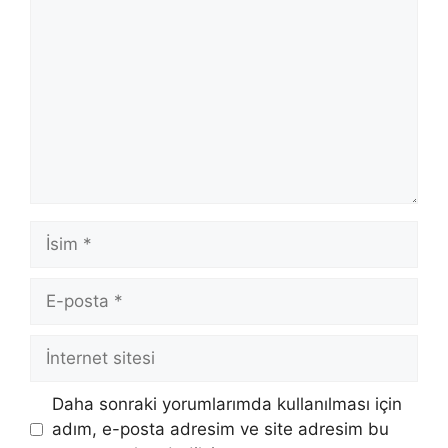
İsim
E-
posta
İnternet
sitesi
Daha sonraki yorumlarımda kullanılması için
adım, e-posta adresim ve site adresim bu