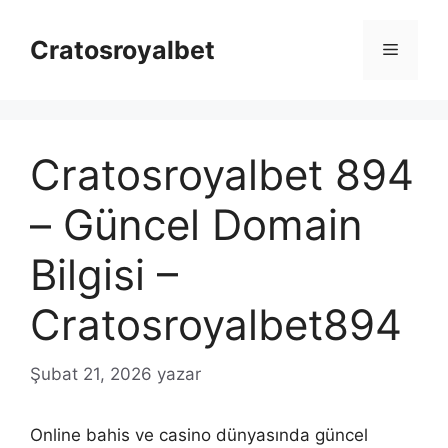
İçeriğe
atla
Cratosroyalbet
Menü
Cratosroyalbet 894
– Güncel Domain
Bilgisi –
Cratosroyalbet894
Şubat 21, 2026
yazar
Online bahis ve casino dünyasında güncel