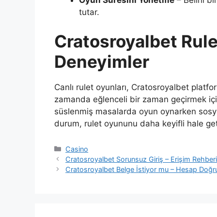
Oyun Süresini Yönetme
– Belirli b
tutar.
Cratosroyalbet Rulet
Deneyimler
Canlı rulet oyunları, Cratosroyalbet plat
zamanda eğlenceli bir zaman geçirmek için d
süslenmiş masalarda oyun oynarken sosyal
durum, rulet oyununu daha keyifli hale getir
Kategoriler
Casino
Cratosroyalbet Sorunsuz Giriş – Erişim Rehber
Cratosroyalbet Belge İstiyor mu – Hesap Doğ