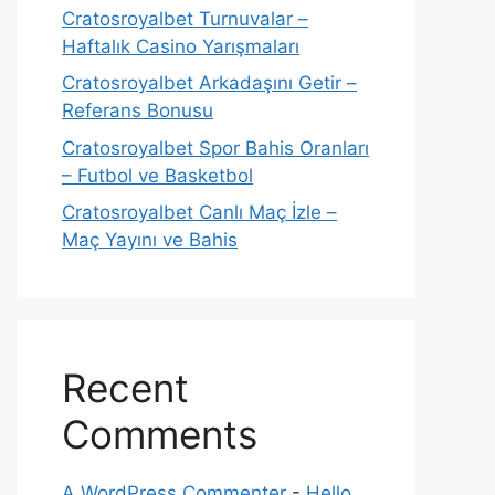
Cratosroyalbet Turnuvalar –
Haftalık Casino Yarışmaları
Cratosroyalbet Arkadaşını Getir –
Referans Bonusu
Cratosroyalbet Spor Bahis Oranları
– Futbol ve Basketbol
Cratosroyalbet Canlı Maç İzle –
Maç Yayını ve Bahis
Recent
Comments
A WordPress Commenter
-
Hello