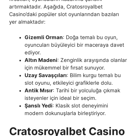
artırmaktadır. Aşağıda, Cratosroyalbet
Casino’daki popüler slot oyunlarından bazıları
yer almaktadır:
Gizemli Orman
: Doğa temalı bu oyun,
oyuncuları büyüleyici bir maceraya davet
ediyor.
Altın Madeni
: Zenginlik arayışında olanlar
için mükemmel bir fırsat sunuyor.
Uzay Savaşçıları
: Bilim kurgu temalı bu
slot oyunu, etkileyici grafiklerle dolu.
Antik Mısır
: Tarihi bir yolculuğa çıkmak
isteyenler için ideal bir seçim.
Şanslı Yedi
: Klasik slot deneyimini
modern dokunuşlarla birleştiriyor.
Cratosroyalbet Casino