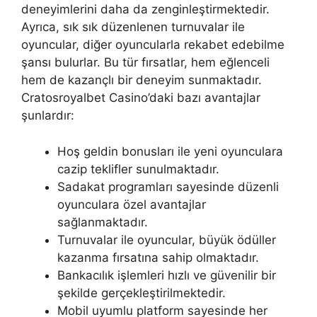
deneyimlerini daha da zenginleştirmektedir.
Ayrıca, sık sık düzenlenen turnuvalar ile
oyuncular, diğer oyuncularla rekabet edebilme
şansı bulurlar. Bu tür fırsatlar, hem eğlenceli
hem de kazançlı bir deneyim sunmaktadır.
Cratosroyalbet Casino’daki bazı avantajlar
şunlardır:
Hoş geldin bonusları ile yeni oyunculara
cazip teklifler sunulmaktadır.
Sadakat programları sayesinde düzenli
oyunculara özel avantajlar
sağlanmaktadır.
Turnuvalar ile oyuncular, büyük ödüller
kazanma fırsatına sahip olmaktadır.
Bankacılık işlemleri hızlı ve güvenilir bir
şekilde gerçekleştirilmektedir.
Mobil uyumlu platform sayesinde her