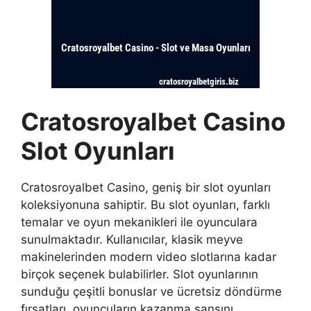
Cratosroyalbet Casino
Slot Oyunları
Cratosroyalbet Casino, geniş bir slot oyunları
koleksiyonuna sahiptir. Bu slot oyunları, farklı
temalar ve oyun mekanikleri ile oyunculara
sunulmaktadır. Kullanıcılar, klasik meyve
makinelerinden modern video slotlarına kadar
birçok seçenek bulabilirler. Slot oyunlarının
sunduğu çeşitli bonuslar ve ücretsiz döndürme
fırsatları, oyuncuların kazanma şansını