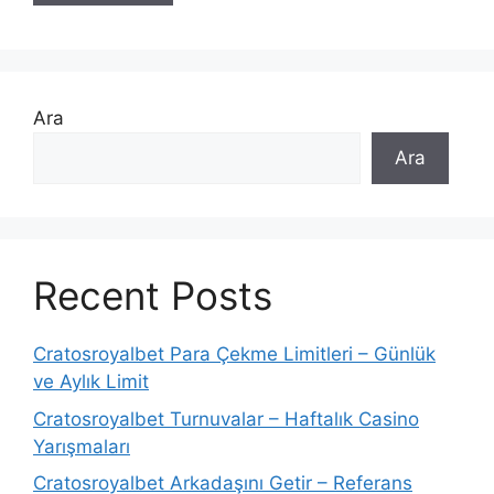
Ara
Ara
Recent Posts
Cratosroyalbet Para Çekme Limitleri – Günlük
ve Aylık Limit
Cratosroyalbet Turnuvalar – Haftalık Casino
Yarışmaları
Cratosroyalbet Arkadaşını Getir – Referans