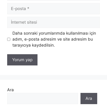
E-
posta
İnternet
sitesi
Daha sonraki yorumlarımda kullanılması için
adım, e-posta adresim ve site adresim bu
tarayıcıya kaydedilsin.
Ara
Ara