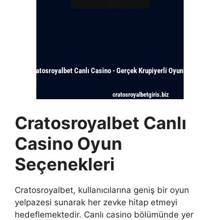
Cratosroyalbet Canlı
Casino Oyun
Seçenekleri
Cratosroyalbet, kullanıcılarına geniş bir oyun
yelpazesi sunarak her zevke hitap etmeyi
hedeflemektedir. Canlı casino bölümünde yer