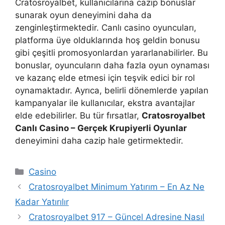
Cratosroyalbet, kullanıcılarına cazip bonuslar
sunarak oyun deneyimini daha da
zenginleştirmektedir. Canlı casino oyuncuları,
platforma üye olduklarında hoş geldin bonusu
gibi çeşitli promosyonlardan yararlanabilirler. Bu
bonuslar, oyuncuların daha fazla oyun oynaması
ve kazanç elde etmesi için teşvik edici bir rol
oynamaktadır. Ayrıca, belirli dönemlerde yapılan
kampanyalar ile kullanıcılar, ekstra avantajlar
elde edebilirler. Bu tür fırsatlar,
Cratosroyalbet
Canlı Casino – Gerçek Krupiyerli Oyunlar
deneyimini daha cazip hale getirmektedir.
Kategoriler
Casino
Cratosroyalbet Minimum Yatırım – En Az Ne
Kadar Yatırılır
Cratosroyalbet 917 – Güncel Adresine Nasıl