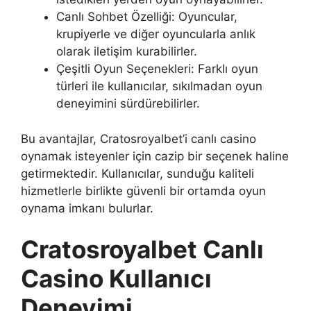
Canlı Sohbet Özelliği: Oyuncular,
krupiyerle ve diğer oyuncularla anlık
olarak iletişim kurabilirler.
Çeşitli Oyun Seçenekleri: Farklı oyun
türleri ile kullanıcılar, sıkılmadan oyun
deneyimini sürdürebilirler.
Bu avantajlar, Cratosroyalbet’i canlı casino
oynamak isteyenler için cazip bir seçenek haline
getirmektedir. Kullanıcılar, sunduğu kaliteli
hizmetlerle birlikte güvenli bir ortamda oyun
oynama imkanı bulurlar.
Cratosroyalbet Canlı
Casino Kullanıcı
Deneyimi