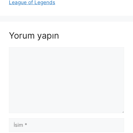
League of Legends
Yorum yapın
Yorum
İsim