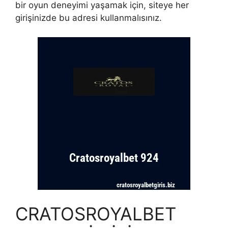
bir oyun deneyimi yaşamak için, siteye her
girişinizde bu adresi kullanmalısınız.
CRATOSROYALBET