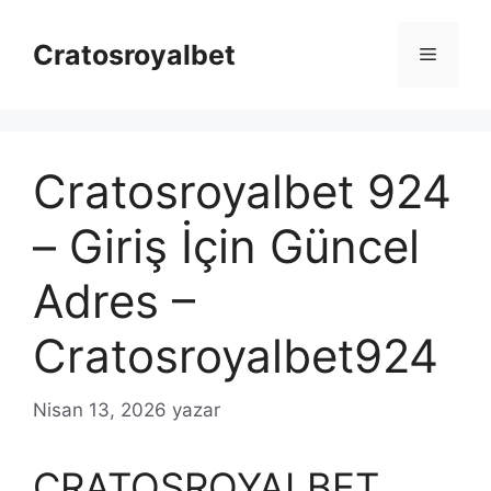
İçeriğe
atla
Cratosroyalbet
Menü
Cratosroyalbet 924
– Giriş İçin Güncel
Adres –
Cratosroyalbet924
Nisan 13, 2026
yazar
CRATOSROYALBET