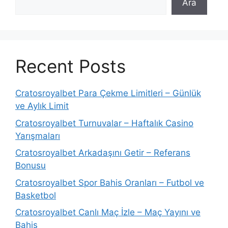
Ara
Recent Posts
Cratosroyalbet Para Çekme Limitleri – Günlük
ve Aylık Limit
Cratosroyalbet Turnuvalar – Haftalık Casino
Yarışmaları
Cratosroyalbet Arkadaşını Getir – Referans
Bonusu
Cratosroyalbet Spor Bahis Oranları – Futbol ve
Basketbol
Cratosroyalbet Canlı Maç İzle – Maç Yayını ve
Bahis