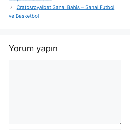
Cratosroyalbet Sanal Bahis – Sanal Futbol
ve Basketbol
Yorum yapın
Yorum