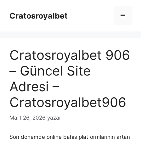
İçeriğe
atla
Cratosroyalbet
Menü
Cratosroyalbet 906
– Güncel Site
Adresi –
Cratosroyalbet906
Mart 26, 2026
yazar
Son dönemde online bahis platformlarının artan