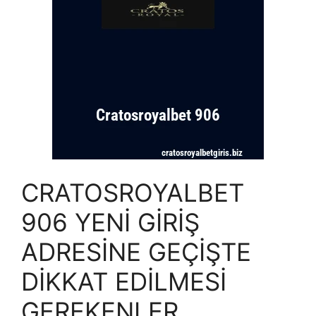
CRATOSROYALBET
906 YENİ GİRİŞ
ADRESİNE GEÇİŞTE
DİKKAT EDİLMESİ
GEREKENLER