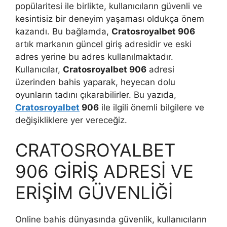
popülaritesi ile birlikte, kullanıcıların güvenli ve
kesintisiz bir deneyim yaşaması oldukça önem
kazandı. Bu bağlamda,
Cratosroyalbet 906
artık markanın güncel giriş adresidir ve eski
adres yerine bu adres kullanılmaktadır.
Kullanıcılar,
Cratosroyalbet 906
adresi
üzerinden bahis yaparak, heyecan dolu
oyunların tadını çıkarabilirler. Bu yazıda,
Cratosroyalbet
906
ile ilgili önemli bilgilere ve
değişikliklere yer vereceğiz.
CRATOSROYALBET
906 GİRİŞ ADRESİ VE
ERİŞİM GÜVENLİĞİ
Online bahis dünyasında güvenlik, kullanıcıların