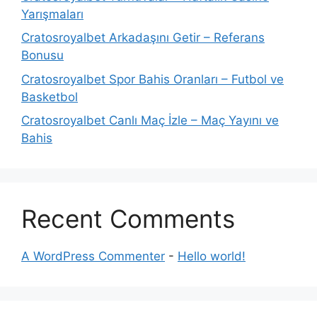
Yarışmaları
Cratosroyalbet Arkadaşını Getir – Referans
Bonusu
Cratosroyalbet Spor Bahis Oranları – Futbol ve
Basketbol
Cratosroyalbet Canlı Maç İzle – Maç Yayını ve
Bahis
Recent Comments
A WordPress Commenter
-
Hello world!