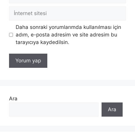
İnternet
sitesi
Daha sonraki yorumlarımda kullanılması için
adım, e-posta adresim ve site adresim bu
tarayıcıya kaydedilsin.
Ara
Ara