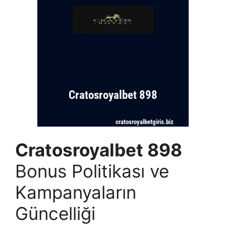
Cratosroyalbet 898
Bonus Politikası ve
Kampanyaların
Güncelliği