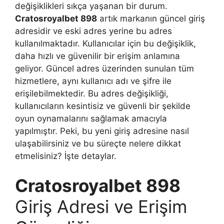
değişiklikleri sıkça yaşanan bir durum.
Cratosroyalbet 898
artık markanın güncel giriş
adresidir ve eski adres yerine bu adres
kullanılmaktadır. Kullanıcılar için bu değişiklik,
daha hızlı ve güvenilir bir erişim anlamına
geliyor. Güncel adres üzerinden sunulan tüm
hizmetlere, aynı kullanıcı adı ve şifre ile
erişilebilmektedir. Bu adres değişikliği,
kullanıcıların kesintisiz ve güvenli bir şekilde
oyun oynamalarını sağlamak amacıyla
yapılmıştır. Peki, bu yeni giriş adresine nasıl
ulaşabilirsiniz ve bu süreçte nelere dikkat
etmelisiniz? İşte detaylar.
Cratosroyalbet 898
Giriş Adresi ve Erişim